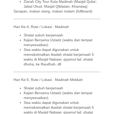
Ziarah City Tour Kota Madinah (Masjid
Quba
‘,
Jabal Uhud, Masjid
Qiblatain
,
Khandaq
)
Sarapan, makan siang, makan malam (
fullboard
)
Hari Ke-4, Rute / Lokasi : Madinah
Shalat subuh berjamaah
Kajian Bersama
Ustadz
(waktu dan tempat
menyesuaikan)
Sisa waktu dapat digunakan untuk
memaksimalkan ibadah
shalat
berjamaah 5
waktu di Masjid Nabawi,
qiyamul
lail
,
shalat
dhuha
, ke
Raudhah
,
dll
Hari Ke-5, Rute / Lokasi : Madinah Mekkah
Shalat subuh berjamaah
Kajian Bersama
Ustadz
(waktu dan tempat
menyesuaikan)
Sisa waktu dapat digunakan untuk
memaksimalkan ibadah
shalat
berjamaah 5
waktu di Masjid Nabawi,
qiyamul
lail
,
shalat