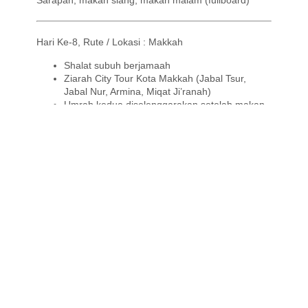
Sarapan, makan siang, makan malam (
fullboard
)
Hari Ke-8, Rute / Lokasi : Makkah
Shalat subuh berjamaah
Ziarah City Tour Kota Makkah (Jabal
Tsur
,
Jabal Nur, Armina,
Miqat
Ji’ranah
)
Umrah kedua diselenggarakan setelah makan
siang
Sarapan, makan siang, makan malam (
fullboard
)
Hari Ke-9, Rute / Lokasi : Makkah
Shalat subuh berjamaah
Sisanya dapat digunakan untuk
memaksimalkan ibadah
shalat
berjamaah 5
waktu di
Masjidil
haram,
qiyamul
lail
,
thawaf
sunnah, tilawah, i’tikaf,
dll
.
Sarapan, makan siang, makan malam (
fullboard
)
Hari Ke-10, Rute / Lokasi : Makkah