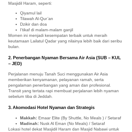
Masjidil Haram, seperti:
Qiyamul lail
Tilawah Al-Qur’an
Dzikir dan doa
I’tikaf di malam-malam ganjil
Momen ini menjadi kesempatan terbaik untuk meraih
keutamaan Lailatul Qadar yang nilainya lebih baik dari seribu
bulan.
2. Penerbangan Nyaman Bersama Air Asia (SUB – KUL
– JED)
Perjalanan menuju Tanah Suci menggunakan Air Asia
memberikan kenyamanan, pelayanan ramah, serta
pengalaman penerbangan yang aman dan profesional.
Transit yang tertata rapi membuat perjalanan lebih nyaman
sebelum tiba di Jeddah.
3. Akomodasi Hotel Nyaman dan Strategis
Makkah:
Emaar Elite (By Shuttle, No Meals ) / Setaraf
Madinah:
Nusk Al Eman (No Meals)
/ Setaraf
Lokasi hotel dekat Masjidil Haram dan Masjid Nabawi untuk