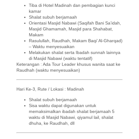
Tiba di Hotel Madinah dan pembagian kunci
kamar
Shalat subuh berjamaah
Orientasi Masjid Nabawi (Saqifah Bani Sa’idah,
Masjid Ghamamah, Masjid para Shahabat,
Makam
Rasulullah, Raudhah, Makam Baqi’ Al-Gharqad)
– Waktu menyesuaikan
Melakukan shalat serta Ibadah sunnah lainnya
di Masjid Nabawi (waktu tentatif)
Keterangan : Ada Tour Leader khusus wanita saat ke
Raudhah (waktu menyesuaikan)
Hari Ke-3, Rute / Lokasi : Madinah
Shalat subuh berjamaah
Sisa waktu dapat digunakan untuk
memaksimalkan ibadah shalat berjamaah 5
waktu di Masjid Nabawi, qiyamul lail, shalat
dhuha, ke Raudhah, dll