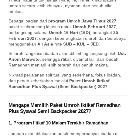
umroh secara lebih khusyuk, nyaman, dan penuh nilai
edukasi.
Sebagai bagian dari
program Umroh Jawa Timur 2027
,
paket ini dirancang khusus untuk
Umroh Februari 2027
,
berlangsung selama
Umroh 16 Hari (16D)
, berangkat
25
Februari 2027
, dengan keberangkatan umroh dari Surabaya
menggunakan
Air Asia
rute
SUB – KUL – JED
.
Seluruh rangkaian ibadah akan dibimbing langsung oleh
Ust.
Anom Marwoto
, sehingga i’tikaf, qiyamul lail, dan ibadah
Ramadhan menjadi lebih terarah dan penuh makna.
Nikmati perjalanan spiritual yang sederhana, fokus ibadah,
dan penuh keberkahan melalui
Paket Umroh Iktikaf
Ramadhan Plus Syawal (Semi Backpacker) 2027
.
Mengapa Memilih Paket Umroh Iktikaf Ramadhan
Plus Syawal Semi Backpacker 2027?
1. Program I’tikaf 10 Malam Terakhir Ramadhan
Jamaah akan difokuskan untuk memperbanyak ibadah di