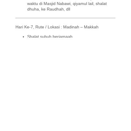
waktu di Masjid Nabawi, qiyamul lail, shalat
dhuha, ke Raudhah, dll
Hari Ke-7, Rute / Lokasi : Madinah – Makkah
Shalat subuh berjamaah
Koper dan Tas lainnya dikumpulkan depan
kamar masing-masing
Mandi untuk persiapan Ihram, memakai Ihram
dari hotel dan Check-out
Jamaah melanjutkan perjalanan ke kota
Makkah Al Mukarramah (Estimasi perjalanan -+
6 jam)
Pelaksanaan ibadah Umrah bersama-sama
Hari Ke-8, Rute / Lokasi : Makkah
Shalat subuh berjamaah
Orientasi & Kajian di Rooftop Masjidil Haram –
Kondisional