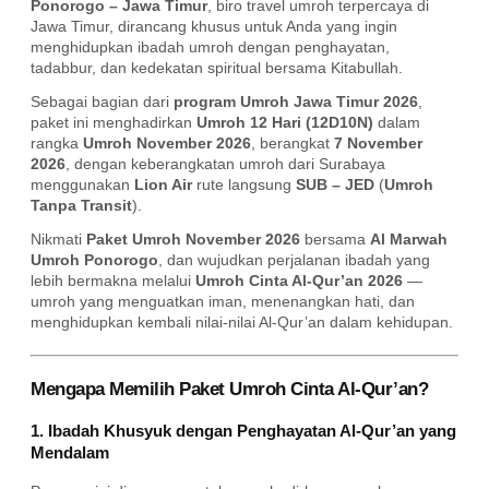
Ponorogo – Jawa Timur
, biro travel umroh terpercaya di
Jawa Timur, dirancang khusus untuk Anda yang ingin
menghidupkan ibadah umroh dengan penghayatan,
tadabbur, dan kedekatan spiritual bersama Kitabullah.
Sebagai bagian dari
program Umroh Jawa Timur 2026
,
paket ini menghadirkan
Umroh 12 Hari (12D10N)
dalam
rangka
Umroh November 2026
, berangkat
7 November
2026
, dengan keberangkatan umroh dari Surabaya
menggunakan
Lion Air
rute langsung
SUB – JED
(
Umroh
Tanpa Transit
).
Nikmati
Paket Umroh November 2026
bersama
Al Marwah
Umroh Ponorogo
, dan wujudkan perjalanan ibadah yang
lebih bermakna melalui
Umroh Cinta Al-Qur’an 2026
—
umroh yang menguatkan iman, menenangkan hati, dan
menghidupkan kembali nilai-nilai Al-Qur’an dalam kehidupan.
Mengapa Memilih Paket Umroh Cinta Al-Qur’an?
1. Ibadah Khusyuk dengan Penghayatan Al-Qur’an yang
Mendalam