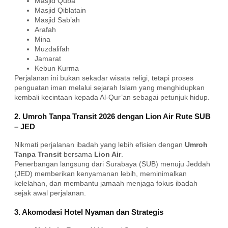
Masjid Quba
Masjid Qiblatain
Masjid Sab’ah
Arafah
Mina
Muzdalifah
Jamarat
Kebun Kurma
Perjalanan ini bukan sekadar wisata religi, tetapi proses
penguatan iman melalui sejarah Islam yang menghidupkan
kembali kecintaan kepada Al-Qur’an sebagai petunjuk hidup.
2. Umroh Tanpa Transit 2026 dengan Lion Air Rute SUB
– JED
Nikmati perjalanan ibadah yang lebih efisien dengan
Umroh
Tanpa Transit
bersama
Lion Air
.
Penerbangan langsung dari Surabaya (SUB) menuju Jeddah
(JED) memberikan kenyamanan lebih, meminimalkan
kelelahan, dan membantu jamaah menjaga fokus ibadah
sejak awal perjalanan.
3. Akomodasi Hotel Nyaman dan Strategis