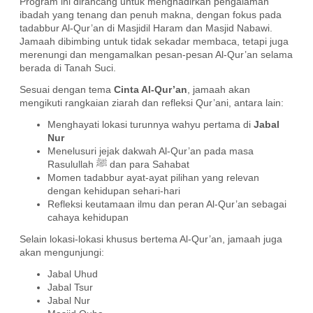
Program ini dirancang untuk menghadirkan pengalaman
ibadah yang tenang dan penuh makna, dengan fokus pada
tadabbur Al-Qur’an di Masjidil Haram dan Masjid Nabawi.
Jamaah dibimbing untuk tidak sekadar membaca, tetapi juga
merenungi dan mengamalkan pesan-pesan Al-Qur’an selama
berada di Tanah Suci.
Sesuai dengan tema
Cinta Al-Qur’an
, jamaah akan
mengikuti rangkaian ziarah dan refleksi Qur’ani, antara lain:
Menghayati lokasi turunnya wahyu pertama di
Jabal
Nur
Menelusuri jejak dakwah Al-Qur’an pada masa
Rasulullah ﷺ dan para Sahabat
Momen tadabbur ayat-ayat pilihan yang relevan
dengan kehidupan sehari-hari
Refleksi keutamaan ilmu dan peran Al-Qur’an sebagai
cahaya kehidupan
Selain lokasi-lokasi khusus bertema Al-Qur’an, jamaah juga
akan mengunjungi:
Jabal Uhud
Jabal Tsur
Jabal Nur