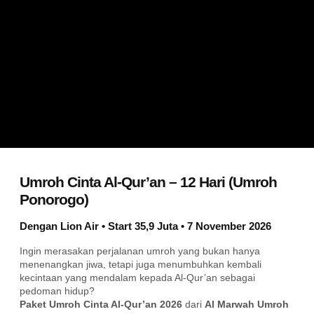
Umroh Cinta Al-Qur’an – 12 Hari (Umroh
Ponorogo)
Dengan Lion Air • Start 35,9 Juta • 7 November 2026
Ingin merasakan perjalanan umroh yang bukan hanya
menenangkan jiwa, tetapi juga menumbuhkan kembali
kecintaan yang mendalam kepada Al-Qur’an sebagai
pedoman hidup?
Paket Umroh Cinta Al-Qur’an 2026
dari
Al Marwah Umroh