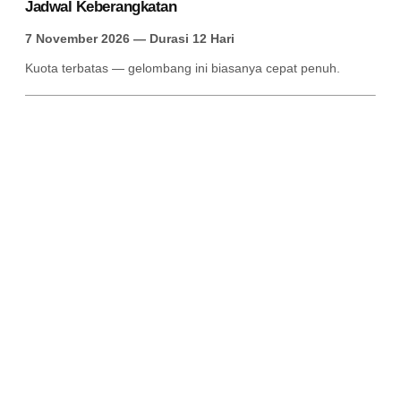
Jadwal Keberangkatan
7 November 2026 — Durasi 12 Hari
Kuota terbatas — gelombang ini biasanya cepat penuh.
Fasilitas Paket Umroh Cinta Al-Qur’an 2026 – 12
Hari
Tiket pesawat PP & visa umroh resmi
Transportasi bus AC selama di Arab Saudi
Makan 3x sehari menu Indonesia
Bimbingan manasik sebelum berangkat
Pendampingan Tour Leader & Muthawwif
Perlengkapan Umroh lengkap: koper, tas,
ihram/mukena, jaket seragam
Air Zamzam 5 Liter
Buku dokumentasi perjalanan
Lounge & Handling Bandara
Mengapa Harus Bersama PT. ALMARWAH SEBAR
BAIK?