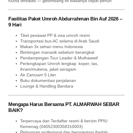
Kuota terbatas — gelombang ini biasanya cepat penuh.
Fasilitas Paket Umroh Abdurrahman Bin Auf 2026 –
9 Hari
Tiket pesawat PP & visa umroh resmi
Transportasi bus AC selama di Arab Saudi
Makan 3x sehari menu Indonesia
Bimbingan manasik sebelum berangkat
Pendampingan Tour Leader & Muthawwif
Perlengkapan Umroh lengkap: koper, tas,
ihram/mukena, jaket seragam
Air Zamzam 5 Liter
Buku dokumentasi perjalanan
Lounge & Handling Bandara
Mengapa Harus Bersama PT. ALMARWAH SEBAR
BAIK?
Terpercaya dan Terdaftar resmi & berizin PPIU
Kemenag (04052300358310003)
Pelayanan profesional dan berorientasi ibadah