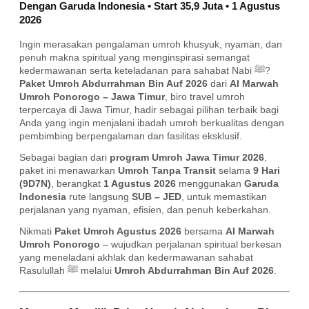
Dengan Garuda Indonesia • Start 35,9 Juta • 1 Agustus
2026
Ingin merasakan pengalaman umroh khusyuk, nyaman, dan
penuh makna spiritual yang menginspirasi semangat
kedermawanan serta keteladanan para sahabat Nabi ﷺ?
Paket Umroh Abdurrahman Bin Auf 2026
dari
Al Marwah
Umroh Ponorogo – Jawa Timur
, biro travel umroh
terpercaya di Jawa Timur, hadir sebagai pilihan terbaik bagi
Anda yang ingin menjalani ibadah umroh berkualitas dengan
pembimbing berpengalaman dan fasilitas eksklusif.
Sebagai bagian dari
program Umroh Jawa Timur 2026
,
paket ini menawarkan
Umroh Tanpa Transit
selama
9 Hari
(9D7N)
, berangkat
1 Agustus 2026
menggunakan
Garuda
Indonesia
rute langsung
SUB – JED
, untuk memastikan
perjalanan yang nyaman, efisien, dan penuh keberkahan.
Nikmati
Paket Umroh Agustus 2026
bersama
Al Marwah
Umroh Ponorogo
– wujudkan perjalanan spiritual berkesan
yang meneladani akhlak dan kedermawanan sahabat
Rasulullah ﷺ melalui
Umroh Abdurrahman Bin Auf 2026
.