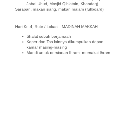
Jabal Uhud, Masjid
Qiblatain
,
Khandaq
)
Sarapan, makan siang, makan malam (
fullboard
)
Hari Ke-4, Rute / Lokasi : MADINAH MAKKAH
Shalat subuh berjamaah
Koper dan Tas lainnya dikumpulkan depan
kamar masing-masing
Mandi untuk persiapan Ihram, memakai Ihram
dari hotel dan Check-out
Jamaah melanjutkan perjalanan ke kota
Makkah Al Mukarramah (Estimasi perjalanan -+
6 jam)
Pelaksanaan ibadah Umrah bersama-sama
Sarapan, makan siang, makan malam (
fullboard
)
Hari Ke-5, Rute / Lokasi : MAKKAH
Shalat subuh berjamaah
Melaksanakan
shalat
serta Ibadah sunnah
lainnya dan memperbanyak Tawaf sunnah