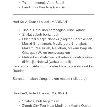
Take-off menuju Arab Saudi
Landing di Bandara Arab Saudi
Hari Ke-2, Rute / Lokasi : MADINAH
Tiba di Hotel dan pembagian kunci kamar
Shalat subuh berjamaah
Orientasi Masjid Nabawi (
Saqifah
Bani
Sa’idah
,
Masjid
Ghamamah
, Masjid para
Shahabat
,
Makam Rasulullah,
Raudhah
, Makam Baqi’ Al-
Gharqad
) Waktu menyesuaikan
Melakukan
shalat
serta Ibadah sunnah lainnya
di Masjid Nabawi (waktu tentatif)
Keterangan : Ada Tour Leader khusus wanita saat ke
Raudha
Sarapan, makan siang, makan malam (
fullboard
)
Hari Ke-3, Rute / Lokasi : MADINAH
Shalat subuh berjamaah
Ziarah City Tour Kota Madinah (Masjid
Quba
‘,