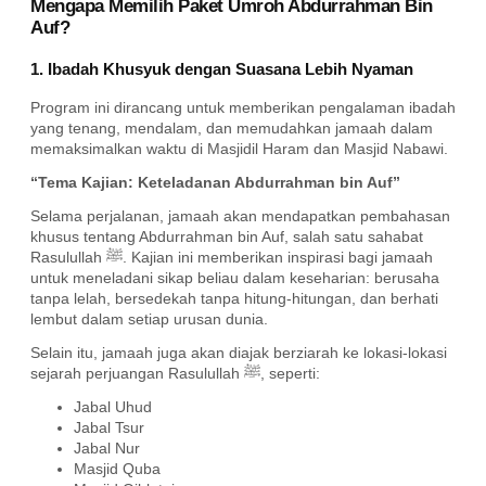
Mengapa Memilih Paket Umroh Abdurrahman Bin
Auf?
1. Ibadah Khusyuk dengan Suasana Lebih Nyaman
Program ini dirancang untuk memberikan pengalaman ibadah
yang tenang, mendalam, dan memudahkan jamaah dalam
memaksimalkan waktu di Masjidil Haram dan Masjid Nabawi.
“Tema Kajian: Keteladanan Abdurrahman bin Auf”
Selama perjalanan, jamaah akan mendapatkan pembahasan
khusus tentang Abdurrahman bin Auf, salah satu sahabat
Rasulullah ﷺ. Kajian ini memberikan inspirasi bagi jamaah
untuk meneladani sikap beliau dalam keseharian: berusaha
tanpa lelah, bersedekah tanpa hitung-hitungan, dan berhati
lembut dalam setiap urusan dunia.
Selain itu, jamaah juga akan diajak berziarah ke lokasi-lokasi
sejarah perjuangan Rasulullah ﷺ, seperti:
Jabal Uhud
Jabal Tsur
Jabal Nur
Masjid Quba